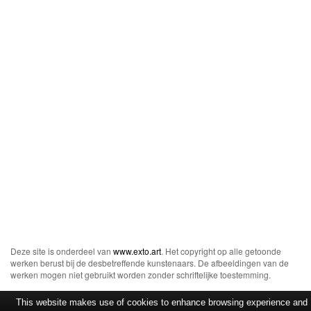
Deze site is onderdeel van
www.exto.art
. Het copyright op alle getoonde
werken berust bij de desbetreffende kunstenaars. De afbeeldingen van de
werken mogen niet gebruikt worden zonder schriftelijke toestemming.
This website makes use of cookies to enhance browsing experience and