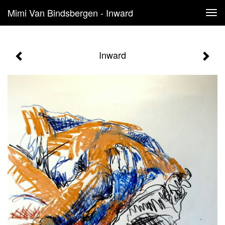
Mimi Van Bindsbergen - Inward
Tog
navi
Inward