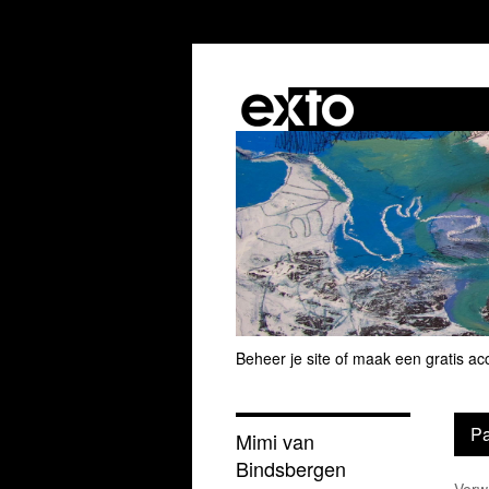
Beheer je site
of
maak een gratis ac
Pa
Mimi van
Bindsbergen