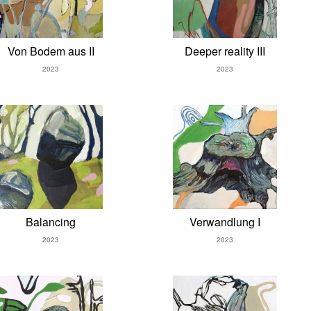
Von Bodem aus II
Deeper reality III
2023
2023
Balancing
Verwandlung I
2023
2023