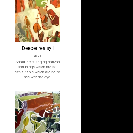
Deeper reality I
2024
About the changing horizon
and things which are not
explainable which are not to
see with the eye.