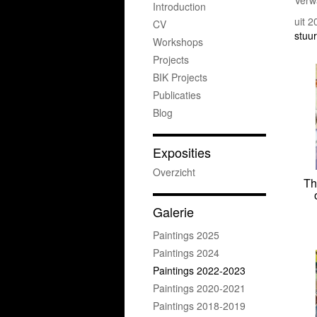
Verw
Introduction
uit 
CV
stuur
Workshops
Projects
BIK Projects
Publicaties
Blog
Exposities
Overzicht
Th
Galerie
Paintings 2025
Paintings 2024
Paintings 2022-2023
Paintings 2020-2021
Paintings 2018-2019