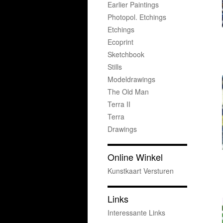
Earlier Paintings
Photopol. Etchings
Etchings
Ecoprint
Sketchbook
Stills
Modeldrawings
The Old Man
Terra II
Terra
Drawings
Online Winkel
Kunstkaart Versturen
Links
Interessante Links