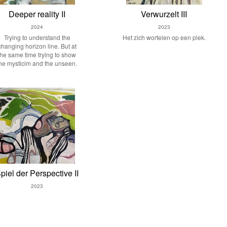
Deeper reality II
Verwurzelt III
2024
2023
Trying to understand the
Het zich wortelen op een plek.
changing horizon line. But at
the same time trying to show
he mysticim and the unseen.
piel der Perspective II
2023