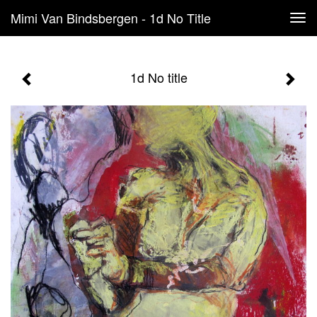
Mimi Van Bindsbergen - 1d No Title
Tog
navi
1d No title