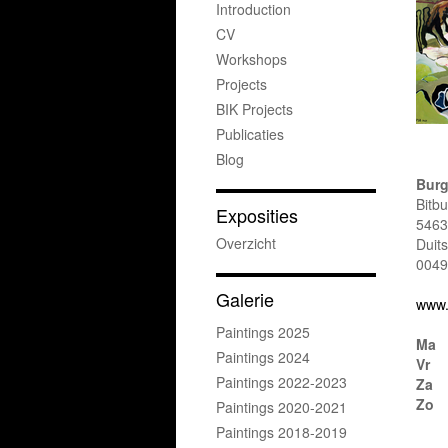
Introduction
CV
Workshops
Projects
BIK Projects
Publicaties
Blog
Burg
Bitb
Exposities
5463
Overzicht
Duit
0049
Galerie
www.
Paintings 2025
Ma
Paintings 2024
Vr
Paintings 2022-2023
Za
Zo
Paintings 2020-2021
Paintings 2018-2019