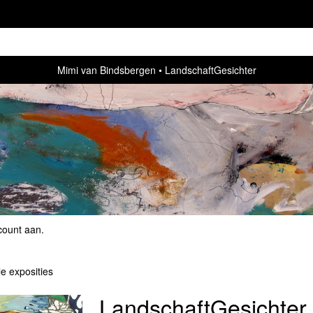
Mimi van Bindsbergen
LandschaftGesichter
count aan
.
le exposities
LandschaftGesichter