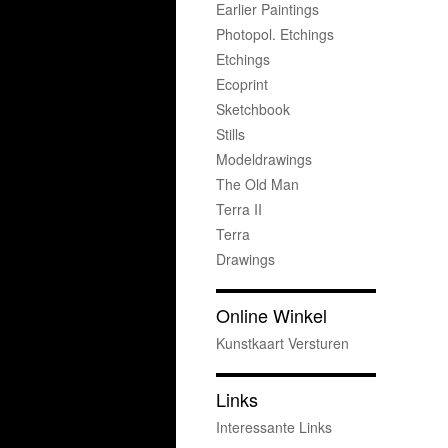
Earlier Paintings
Photopol. Etchings
Etchings
Ecoprint
Sketchbook
Stills
Modeldrawings
The Old Man
Terra II
Terra
Drawings
Online Winkel
Kunstkaart Versturen
Links
Interessante Links