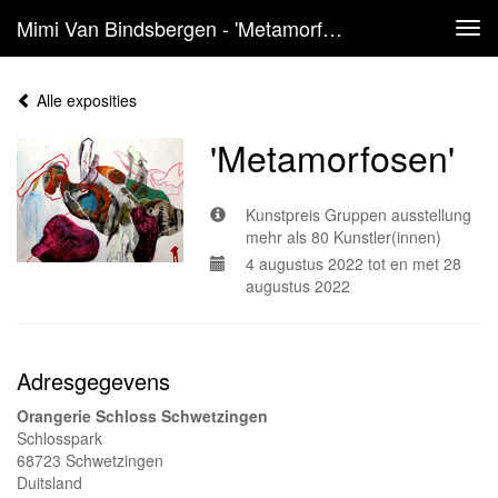
Mimi Van Bindsbergen - 'Metamorfosen'
Tog
navi
Alle exposities
'Metamorfosen'
Kunstpreis Gruppen ausstellung
mehr als 80 Kunstler(innen)
4 augustus 2022 tot en met 28
augustus 2022
Adresgegevens
Orangerie Schloss Schwetzingen
Schlosspark
68723 Schwetzingen
Duitsland